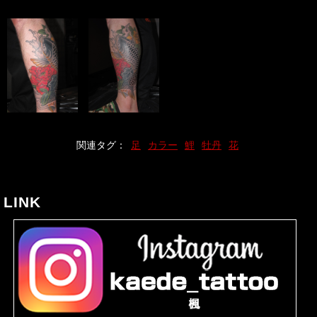
関連タグ：
足
カラー
鯉
牡丹
花
LINK