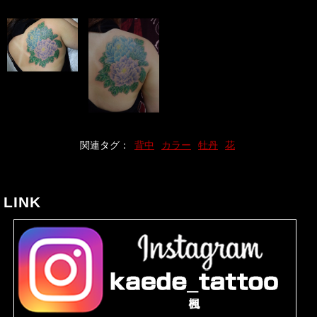
関連タグ：
背中
カラー
牡丹
花
LINK